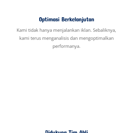
Jasa Pembuatan Website
Website adalah wajah bisnis anda di dunia
digital. Oleh karena itu, kami menyediakan
jasa pembuatan website profesional
dengan harga murah yang responsif, cepat,
dan ramah SEO.
READ MORE