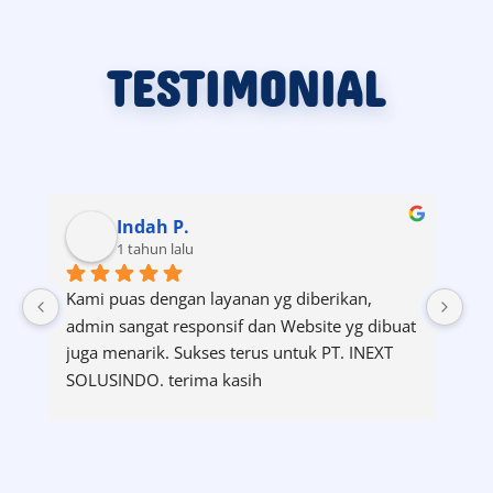
Berapa biaya untuk
menggunakan jasa Google
Ads di perusahaan anda?
Biaya jasa Google Ads kami bersifat
fleksibel dan menyesuaikan kebutuhan
bisnis anda. Tingkat persaingan kata
kunci, nilai bid, dan skala kampanye
menentukan besarnya anggaran iklan.
Anda bebas menentukan anggaran harian
maupun bulanan sesuai kemampuan.
Kami juga menyesuaikan biaya
pengelolaan berdasarkan kompleksitas
kampanye. Melalui konsultasi awal, kami
memberikan estimasi biaya yang lebih