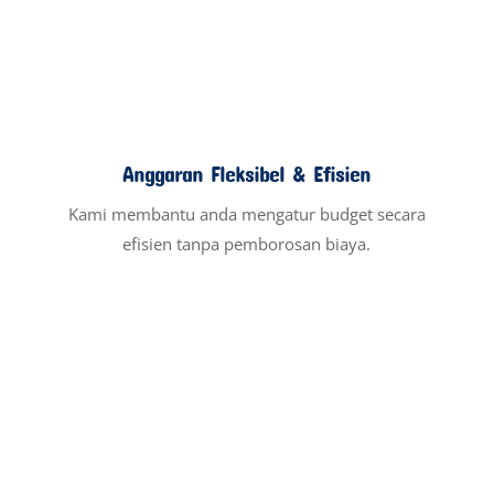
Layanan Kami
Untuk mendukung pertumbuhan bisnis anda
secara digital, kami menyediakan berbagai
layanan yang saling terintegrasi. Dengan
demikian, anda bisa memilih layanan yang
sesuai dengan kebutuhan dan tujuan bisnis
anda.