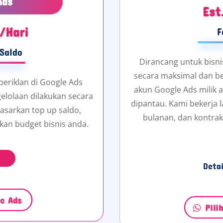
Ads
Est
/Hari
F
Saldo
Dirancang untuk bisni
secara maksimal dan ber
beriklan di Google Ads
akun Google Ads milik
gelolaan dilakukan secara
dipantau. Kami bekerja l
asarkan top up saldo,
bulanan, dan kontrak
kan budget bisnis anda.
Deta
ic Ads
Pili