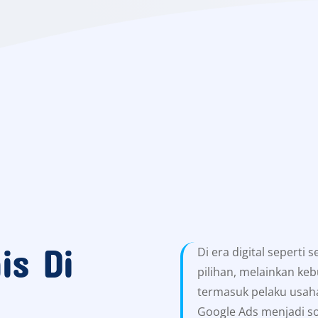
is Di
Di era digital seperti 
pilihan, melainkan keb
termasuk pelaku usaha 
Google Ads menjadi sol