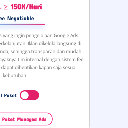
. ≥ 150K/Hari
ee Negotiable
s yang ingin pengelolaan Google Ads
kelanjutan. Iklan dikelola langsung di
 anda, sehingga transparan dan mudah
ayaknya tim internal dengan sistem fee
 dapat dihentikan kapan saja sesuai
kebutuhan.
il Paket
h Paket Managed Ads