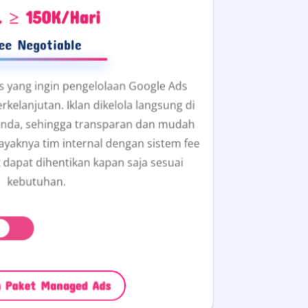
. ≥ 150K/Hari
ee Negotiable
s yang ingin pengelolaan Google Ads
kelanjutan. Iklan dikelola langsung di
 anda, sehingga transparan dan mudah
ayaknya tim internal dengan sistem fee
 dapat dihentikan kapan saja sesuai
kebutuhan.
il Paket
h Paket Managed Ads