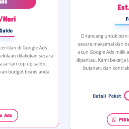
Ads
Est
/Hari
F
Saldo
Dirancang untuk bisni
secara maksimal dan ber
beriklan di Google Ads
akun Google Ads milik
gelolaan dilakukan secara
dipantau. Kami bekerja l
asarkan top up saldo,
bulanan, dan kontrak
kan budget bisnis anda.
Deta
ic Ads
Pili