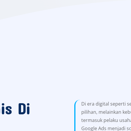
is Di
Di era digital seperti 
pilihan, melainkan keb
termasuk pelaku usaha 
Google Ads menjadi sol