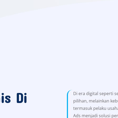
is Di
Di era digital seperti 
pilihan, melainkan keb
termasuk pelaku usaha
Ads menjadi solusi pe