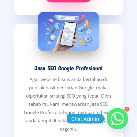
Jasa SEO Google Profesional
Agar website bisnis anda bertahan di
puncak hasil pencarian Google, maka
diperlukan strategi SEO yang tepat. Oleh
sebab itu, kami menawarkan Jasa SEO
2
Google Profesional yang membantu bisnis
Chat Admin
anda tampil di halaman 1 Google secara
organik.