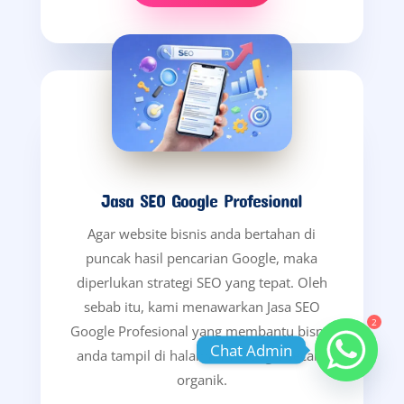
Jasa SEO Google Profesional
Agar website bisnis anda bertahan di
puncak hasil pencarian Google, maka
diperlukan strategi SEO yang tepat. Oleh
sebab itu, kami menawarkan Jasa SEO
2
Google Profesional yang membantu bisnis
Chat Admin
anda tampil di halaman 1 Google secara
organik.