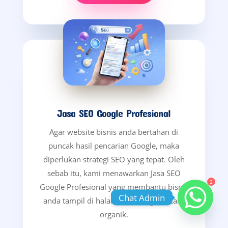
Jasa SEO Google Profesional
Agar website bisnis anda bertahan di
puncak hasil pencarian Google, maka
diperlukan strategi SEO yang tepat. Oleh
sebab itu, kami menawarkan Jasa SEO
2
Google Profesional yang membantu bisnis
Chat Admin
anda tampil di halaman 1 Google secara
organik.