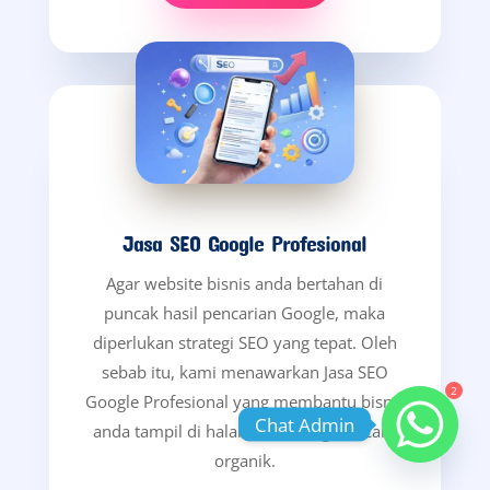
Jasa SEO Google Profesional
Agar website bisnis anda bertahan di
puncak hasil pencarian Google, maka
diperlukan strategi SEO yang tepat. Oleh
sebab itu, kami menawarkan Jasa SEO
2
Google Profesional yang membantu bisnis
Chat Admin
anda tampil di halaman 1 Google secara
organik.