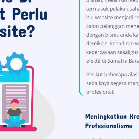
t Perlu
termasuk pelaku usaha
itu, website menjadi 
site?
calon pelanggan mene
dengan bisnis anda ka
demikian, kehadiran 
kepercayaan sekaligu
efektif di Sumatra Bar
Berikut beberapa alas
sebaiknya segera men
profesional:
Meningkatkan Kre
Profesionalisme