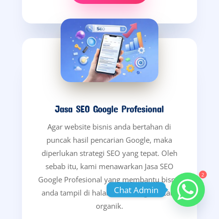
Jasa SEO Google Profesional
Agar website bisnis anda bertahan di
puncak hasil pencarian Google, maka
diperlukan strategi SEO yang tepat. Oleh
sebab itu, kami menawarkan Jasa SEO
2
Google Profesional yang membantu bisnis
Chat Admin
anda tampil di halaman 1 Google secara
organik.